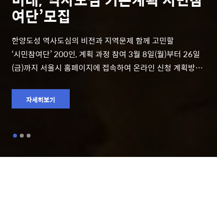
여단’모집
한양도성 역사도심의 비전과 지역문제 함께 고민할
‘시민참여단’ 200인, 계획 과정 참여 3월 8일(월)부터 26일
(금)까지 서울시 홈페이지에 접속하여 온라인 신청 계획방향
및 지역현안 관련 의견개진 등 4월 중순부터 4개월간 온라인
활동 서울시 역사 도심의 미래 모습을 새롭게 짜는 과정이
자세히보기
서울시민들을 통해서 진행될 예정이다. 서울시는
'서울시민과 함께 만드는 도심의 미래, 역사도심 기본계획
시민참여단' 모집에 나섰다. 서울시는 대한민국 수도 서울의
중심공간으로서 그 의미가 더욱 중요해지고 있는 ‘#한양도성
역사도심’ 지역의 미래 비전을 고민하고 지역문제의
해결방안을 함께 모색하는 ‘역사도심 기본계획〔온라인〕 #
시민참여단 ’을 월 8일부터 26일까지 공개모집한다.
3boon 이슈
역사도심 기본계획은 한양도성으로 둘러싸인..