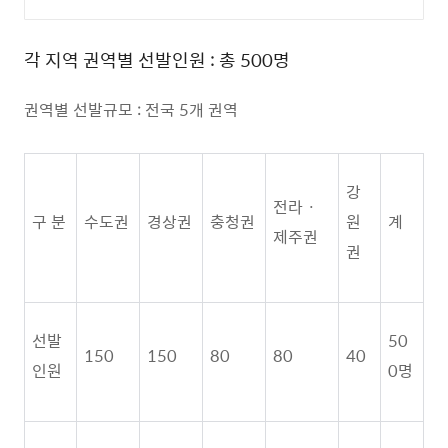
각 지역 권역별 선발인원
: 총 500
명
권역별 선발규모
:
전국
5
개 권역
강
전라
ㆍ
구 분
수도권
경상권
충청권
원
계
제주권
권
선발
50
150
150
80
80
40
인원
0
명