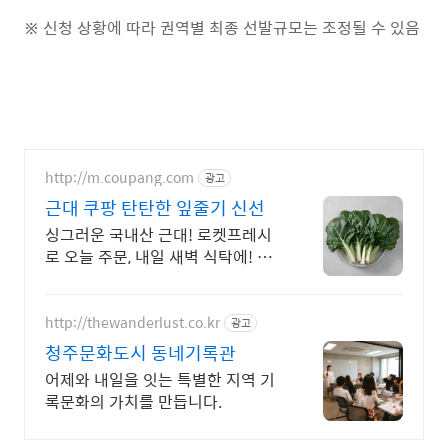
※
신청 상황에 따라 권역별 최종 선발규모는 조정될 수 있음
http://m.coupang.com
광고
근대 쿠팡 탄탄한 잎줄기 신선
싱그러운 국내산 근대! 로켓프레시
로 오늘 주문, 내일 새벽 식탁에! 부
드러운 식감, 풋내 없이 이유식에도
안성맞춤! 아기 건강 필수템.
http://thewanderlust.co.kr
광고
청주문화도시 동네기록관
어제와 내일을 잇는 특별한 지역 기
록문화의 가치를 만듭니다.