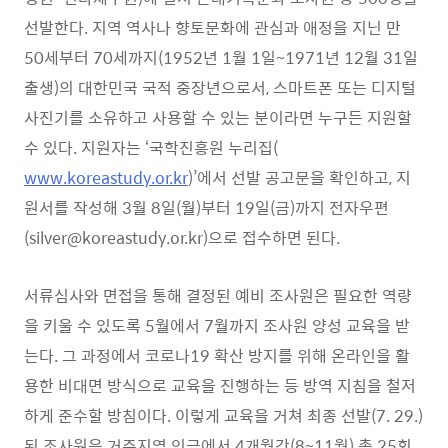
선발한다
.
지역 역사나 향토문화에
관심과 애정을 지닌 만
50
세부터
70
세까지
(1952
년
1
월
1
일
~1971
년
12
월
31
일
출생
)
의 대한민국 국적 중장년으로서
,
스마트폰 또는 디지털
사진기를
소
유하고 사용할 수 있는 분이라면 누구든 지원할
수 있다
.
지원자는
‘
국
학진흥원 누리집
(
www.koreastudy.or.kr
)’
에서 선발 공고문을 확인하고
,
지
원서를 작성해
3
월
8
일
(
월
)
부터
19
일
(
금
)
까지 전자우편
(silver@koreas
tudy.or.kr
)
으
로 접수하면 된다
.
서류심사와 면접을 통해 결정된 예비 조사원은 필요한 역량
을 키울 수
있도록
5
월에서
7
월까지 조사원 양성 교육을 받
는다
.
그 과정에서 코로나
19
확산 방지를
위해 온라인을 활
용한 비대면 방식으로 교육을 진행하는 등
방역 지침을 철
저
하게 준수할 방침이다
.
이렇게 교육을 거쳐 최종 선발
(7. 29.)
된 조사원은
거주지역
인근에서
4
개월간
(8~11
월
)
총
25
회