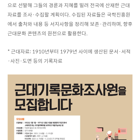
으로 선발해 그들의 경륜과 지혜를 빌려
전국에 산재한 근대
자료를 조사
·
수집할 계획이다
.
수집된 자료들은
국학진
흥원
에서
출처와 내용
등 서지사항을 정리해 보존
·
관리하며
,
향후
근대문화 콘텐츠의 원천으로 활용한다
.
* 근대자료: 1910
년부터
1979
년 사이에 생산된 문서
·
서적
·
사진
·
도면 등의 기록자료