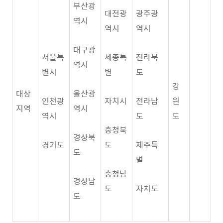
부산광
대전광
광주광
역시
역시
역시
대구광
서울특
세종특
전라북
역시
별시
별
도
강
대상
울산광
인천광
자치시
전라남
원
지역
역시
역시
도
도
충청북
경상북
경기도
도
제주특
도
별
충청남
경상남
도
자치도
도