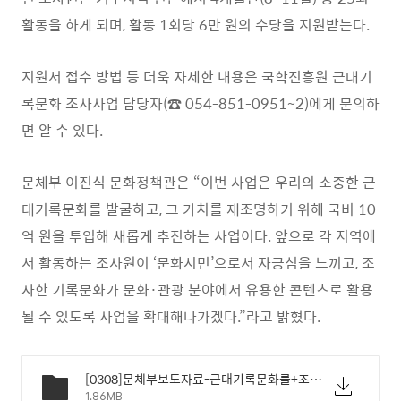
활동을 하게
되며
,
활동
1
회당
6
만 원의 수당을 지원받는다
.
지원서 접수 방법 등 더욱 자세한 내용은 국학진흥원 근대기
록문화 조사사업 담당자
(
☎
054-851-0951~2)
에게 문의하
면 알 수 있다
.
문체부 이진식 문화정책관은
“
이번 사업은 우리의 소중한 근
대기록문화를
발굴하고
,
그 가치를 재조명하기 위해 국비
10
억 원을 투입해 새롭게 추진
하는 사업이다
.
앞으로 각 지역에
서 활동하는 조사원이
‘
문화시민
’
으로서 자
긍심을 느끼고
,
조
사한 기록문화가 문화
·
관광 분야에서 유용한 콘텐츠로 활용
될 수 있도록 사업을 확대해나가겠다
.”
라고 밝혔다
.
[0308]문체부보도자료-근대기록문화를+조사할+중장년+500명을+모집합니다.hwp
1.86MB