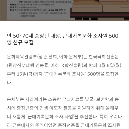
만
50~70
세 중장년 대상
,
근대기록문화 조사원
500
명 신규 모집
문화체육관광부
(
장관 황희
,
이하 문체부
)
는 한국국학진흥원
(
원장직무대행
김동룡
,
이하 국학진흥원
)
과 함께
3
월
8
일
(
월
)
부터
19
일
(
금
)
까지
‘
근대기록문화 조사원
’ 500
명을 모집한
다
.
문체부는 사라져가는 소중한 근대자료
를 발굴
·
보존함과 동
시에
중
장년층의 인생 이모작 활동을 지원하기 위해 올해부
터 새롭게
‘
근대기
록문화 조사 사업
’
을 추진한다
.
특히 우리나
라 근현대사의
주역이었던 중장년층을 근대기록문화 조사원