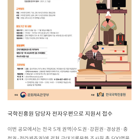
국학진흥원 담당자 전자우편으로 지원서 접수
이번 공모에서는 전국
5
개 권역
(
수도권
·
강원권
·
경상권
·
충
청권
·
전라제주권
)
에
걸쳐 근대기록문화 조사원 총
500
명을